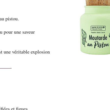
au pistou.
u pour une saveur
t une véritable explosion
iées et figues.