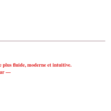
Les utiles au quotidien
Notre décoration
À propos
plus fluide, moderne et intuitive.
our —