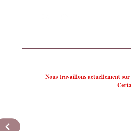
Suivez nous sur nos réseaux sociaux !
Accueil
Nos thés, tisanes et cafés
Notre épicer
Nous travaillons actuellement sur 
Certa