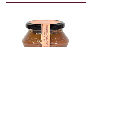
Pâte à tartiner noisette
& feuillantine
Artisanale et généreuse, cette pâte à tartiner
venue de Haute-Provence mêle le savoir-faire
traditionnel à des ingrédients de grande qualité.
Sans huile de palme, elle séduit par sa texture
fondante et sa note subtile de caramel, pour un
plaisir à la fois raffiné et réconfortant.