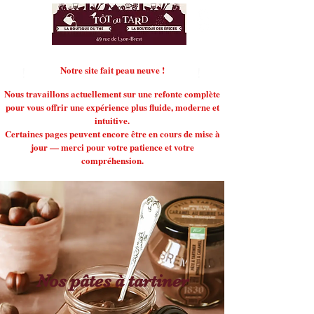
!
Notre site fait peau neuve !
!
Nous travaillons actuellement sur une refonte complète
pour vous offrir une expérience plus fluide, moderne et
intuitive.
Certaines pages peuvent encore être en cours de mise à
jour — merci pour votre patience et votre
compréhension.
Nos pâtes à tartiner