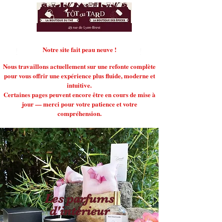
!
Notre site fait peau neuve !
!
Nous travaillons actuellement sur une refonte complète
pour vous offrir une expérience plus fluide, moderne et
intuitive.
Certaines pages peuvent encore être en cours de mise à
jour — merci pour votre patience et votre
compréhension.
Les parfums
d'intérieur