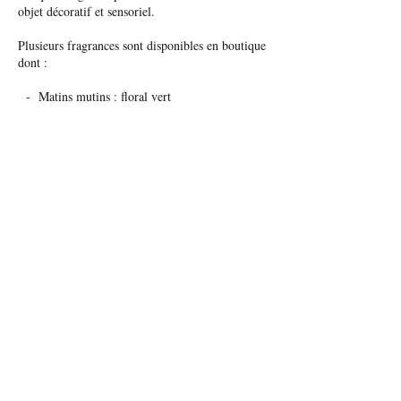
objet décoratif et sensoriel.
Plusieurs fragrances sont disponibles en boutique
dont :
- Matins mutins : floral vert
- Ambre et vanille
- Club anglais : tabac blond vanillé
- Poudre de riz : plutôt boisé
- Esprit de lin : floral nature