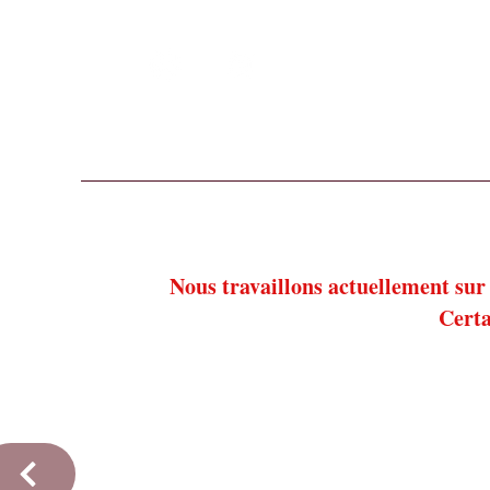
Suivez nous sur nos réseaux sociaux !
Accueil
Nos thés, tisanes et cafés
Notre épicer
Nous travaillons actuellement sur 
Certa