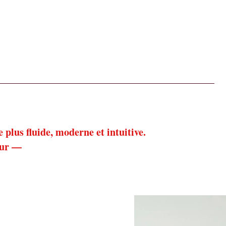
Les utiles au quotidien
Notre décoration
À propos
plus fluide, moderne et intuitive.
our —