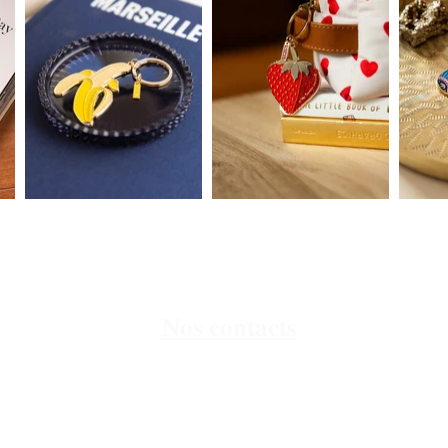
Nos contacts
49 rue de Lyon, 29200 Brest
02 98 80 14 21
9h
totoutardbrest@gmail.com