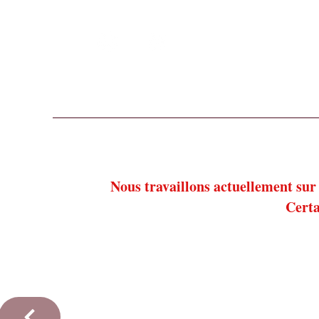
Suivez nous sur nos réseaux sociaux !
Accueil
Nos thés, tisanes et cafés
Notre épicer
Nous travaillons actuellement sur 
Certa