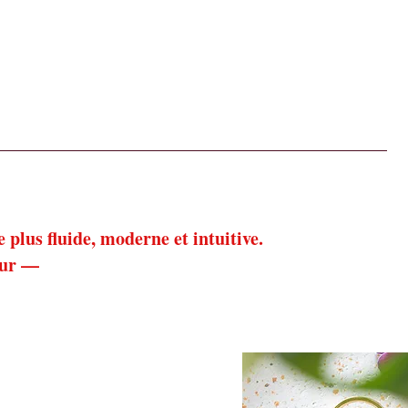
Les utiles au quotidien
Notre décoration
À propos
plus fluide, moderne et intuitive.
our —